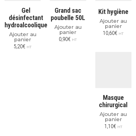
Gel
Grand sac
Kit hygiène
désinfectant
poubelle 50L
Ajouter au
hydroalcoolique
panier
Ajouter au
panier
10,60
€
Ajouter au
HT
0,90
€
panier
HT
5,20
€
HT
Masque
chirurgical
Ajouter au
panier
1,10
€
HT