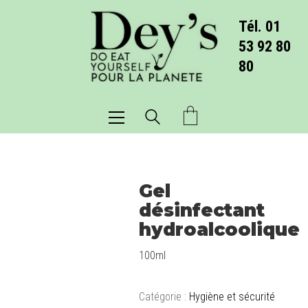
Tél. 01
53 92 80
80
Gel
désinfectant
hydroalcoolique
100ml
Catégorie :
Hygiène et sécurité