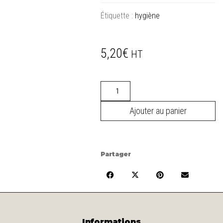
Étiquette :
hygiène
5,20
€
HT
quantité
de
Gel
Ajouter au panier
désinfectant
hydroalcoolique
Partager
Informations