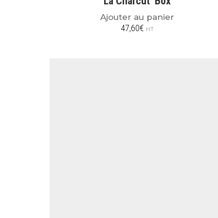
La Charcut’ Box
Ajouter au panier
47,60
€
HT