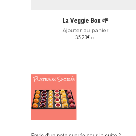
La Veggie Box 🌱
Ajouter au panier
35,20
€
HT
Envie d’un note sucrée pour la suite ?