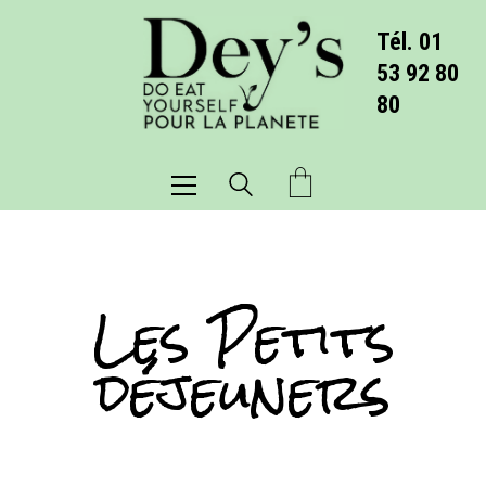
Tél. 01
53 92 80
80
Les Petits
déjeuners