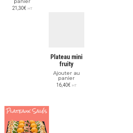
panier
21,30
€
HT
Plateau mini
fruity
Ajouter au
panier
16,40
€
HT