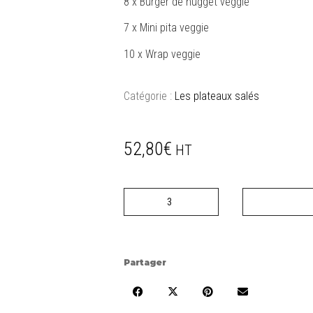
8 x Burger de nugget veggie
7 x Mini pita veggie
10 x Wrap veggie
Catégorie :
Les plateaux salés
52,80
€
HT
quantité
de
Plateau
Street
Fooder
veggie
Partager