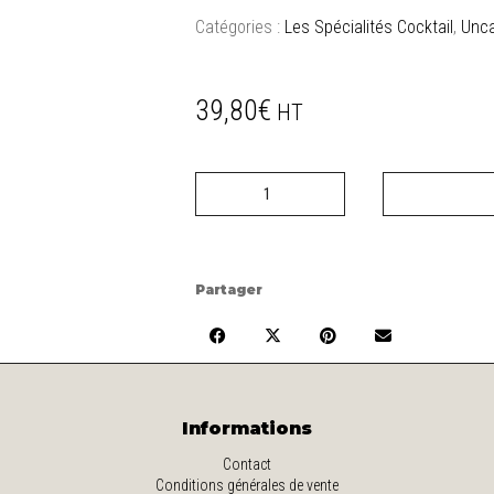
Catégories :
Les Spécialités Cocktail
,
Unca
39,80
€
HT
quantité
de
Planche
de
Tataki
de
Partager
Boeuf
Informations
Contact
Conditions générales de vente