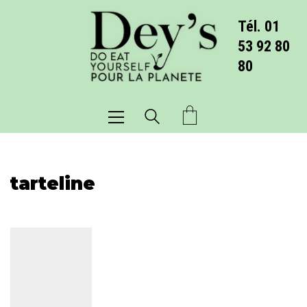
Tél. 01
53 92 80
80
tarteline